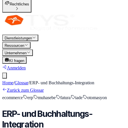
Rechtliches
Dienstleistungen
Ressourcen
Unternehmen
KI fragen
Anmelden
Home
/
Glossar
/
ERP- und Buchhaltungs-Integration
Zurück zum Glossar
ecommerce
erp
muhasebe
fatura
iade
otomasyon
ERP- und Buchhaltungs-
Integration