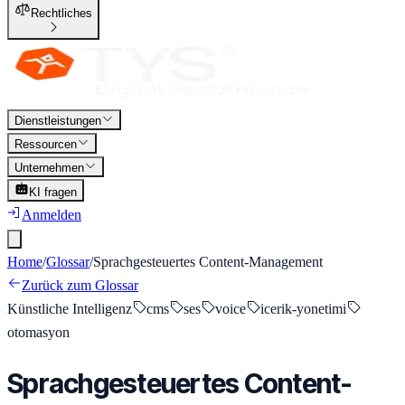
Rechtliches
Dienstleistungen
Ressourcen
Unternehmen
KI fragen
Anmelden
Home
/
Glossar
/
Sprachgesteuertes Content-Management
Zurück zum Glossar
Künstliche Intelligenz
cms
ses
voice
icerik-yonetimi
otomasyon
Sprachgesteuertes Content-