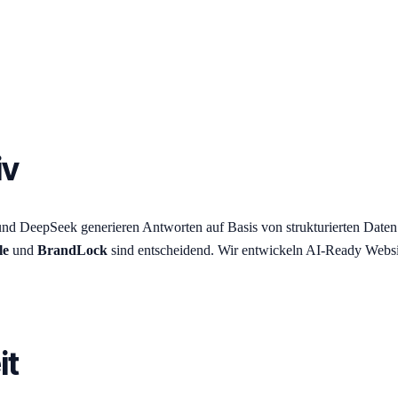
iv
und DeepSeek generieren Antworten auf Basis von strukturierten Date
le
und
BrandLock
sind entscheidend. Wir entwickeln AI-Ready Website
it