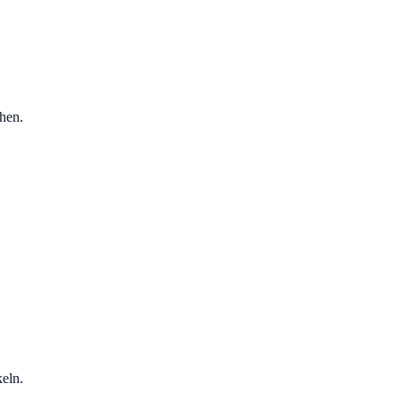
hen.
eln.