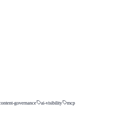
content-governance
ai-visibility
mcp