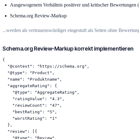
Ausgewogenem Verhältnis positiver und kritischer Bewertungen (A
Schema.org Review-Markup
...werden als vertrauenswürdiger eingestuft als Seiten ohne Bewertun
Schema.org Review-Markup korrekt implementieren
{

  "@context": "https://schema.org",

  "@type": "Product",

  "name": "Produktname",

  "aggregateRating": {

    "@type": "AggregateRating",

    "ratingValue": "4.3",

    "reviewCount": "47",

    "bestRating": "5",

    "worstRating": "1"

  },

  "review": [{

    "@type": "Review",
