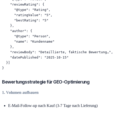
    "reviewRating": {

      "@type": "Rating",

      "ratingValue": "5",

      "bestRating": "5"

    },

    "author": {

      "@type": "Person",

      "name": "Kundenname"

    },

    "reviewBody": "Detaillierte, faktische Bewertung…",

    "datePublished": "2025-10-15"

  }]

Bewertungsstrategie für GEO-Optimierung
1. Volumen aufbauen
E-Mail-Follow-up nach Kauf (3-7 Tage nach Lieferung)