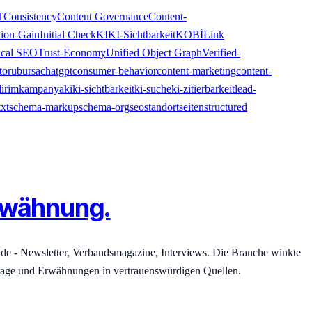
T
Consistency
Content Governance
Content-
tion-Gain
Initial Check
KI
KI-Sichtbarkeit
KOBİ
Link
ical SEO
Trust-Economy
Unified Object Graph
Verified-
toru
bursa
chatgpt
consumer-behavior
content-marketing
content-
dirim
kampanya
ki
ki-sichtbarkeit
ki-suche
ki-zitierbarkeit
lead-
txt
schema-markup
schema-org
seo
standortseiten
structured
 Erwähnung.
nde - Newsletter, Verbandsmagazine, Interviews. Die Branche winkte
frage und Erwähnungen in vertrauenswürdigen Quellen.