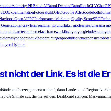
ribution
Authority PR
Brand AI
Brand Demand
BrandLock
CLV
ChatGP
y SEO
Experimentation
Fotoğrafçılık
GEO
Google Ads
Googlebot
Informa
Navboost
OpenAI
PPC
Performance Marketing
Quality Score
SEO
Techn
-Generation
ai crawler
ai search
ai-gorunurluk
ai-mode
ai-search
arama mo
e-e-a-t
e-ticaret
ecommerce
fact-framework
firsat
geo
google
indexierung
in
ai
otomasyon
ppc
produktbeschreibungen
produktseiten
responsive
robots.
ılım
yerel işletme
t nicht der Link. Es ist die
rbände zu überzeugen: erst national, dann Landes- und Regionalverbä
genau die Signale aus, die nie auf dem Dashboard standen: Markennach