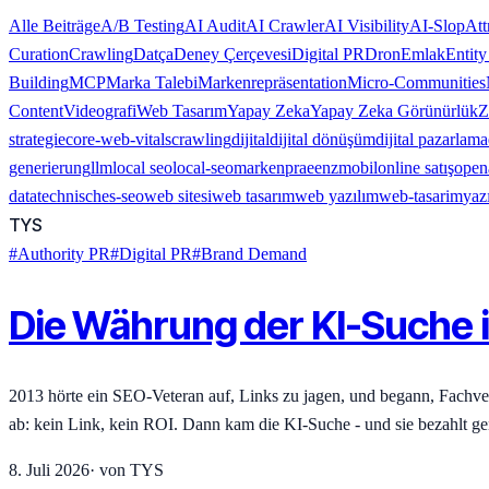
Alle Beiträge
A/B Testing
AI Audit
AI Crawler
AI Visibility
AI-Slop
Att
Curation
Crawling
Datça
Deney Çerçevesi
Digital PR
Dron
Emlak
Entit
Building
MCP
Marka Talebi
Markenrepräsentation
Micro-Communities
Content
Videografi
Web Tasarım
Yapay Zeka
Yapay Zeka Görünürlük
Z
strategie
core-web-vitals
crawling
dijital
dijital dönüşüm
dijital pazarlama
generierung
llm
local seo
local-seo
markenpraeenz
mobil
online satış
open
data
technisches-seo
web sitesi
web tasarım
web yazılım
web-tasarim
yaz
TYS
#
Authority PR
#
Digital PR
#
Brand Demand
Die Währung der KI-Suche is
2013 hörte ein SEO-Veteran auf, Links zu jagen, und begann, Fachve
ab: kein Link, kein ROI. Dann kam die KI-Suche - und sie bezahlt 
8. Juli 2026
·
von
TYS